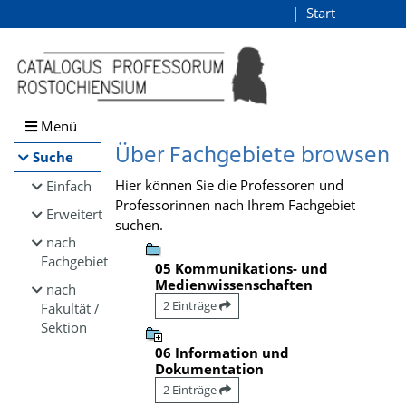
Browsen
Start
Login
direkt zum Inhalt
Menü
Über Fachgebiete browsen
Suche
Hier können Sie die Professoren und
Einfach
Professorinnen nach Ihrem Fachgebiet
Erweitert
suchen.
nach
Fachgebiet
05 Kommunikations- und
Medienwissenschaften
nach
2 Einträge
Fakultät /
Sektion
06 Information und
Dokumentation
2 Einträge