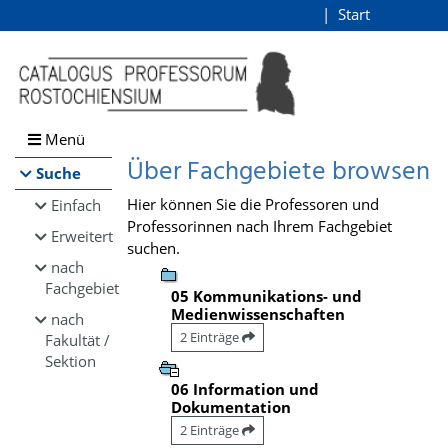
Browsen
Start
Login
direkt zum Inhalt
Menü
Über Fachgebiete browsen
Suche
Hier können Sie die Professoren und
Einfach
Professorinnen nach Ihrem Fachgebiet
Erweitert
suchen.
nach
Fachgebiet
05 Kommunikations- und
Medienwissenschaften
nach
2 Einträge
Fakultät /
Sektion
06 Information und
Dokumentation
2 Einträge