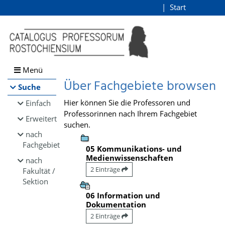
Browsen
Start
Login
direkt zum Inhalt
Menü
Über Fachgebiete browsen
Suche
Hier können Sie die Professoren und
Einfach
Professorinnen nach Ihrem Fachgebiet
Erweitert
suchen.
nach
Fachgebiet
05 Kommunikations- und
Medienwissenschaften
nach
2 Einträge
Fakultät /
Sektion
06 Information und
Dokumentation
2 Einträge