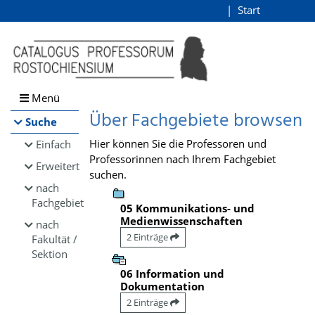
Browsen
Start
Login
direkt zum Inhalt
Menü
Über Fachgebiete browsen
Suche
Hier können Sie die Professoren und
Einfach
Professorinnen nach Ihrem Fachgebiet
Erweitert
suchen.
nach
Fachgebiet
05 Kommunikations- und
Medienwissenschaften
nach
2 Einträge
Fakultät /
Sektion
06 Information und
Dokumentation
2 Einträge