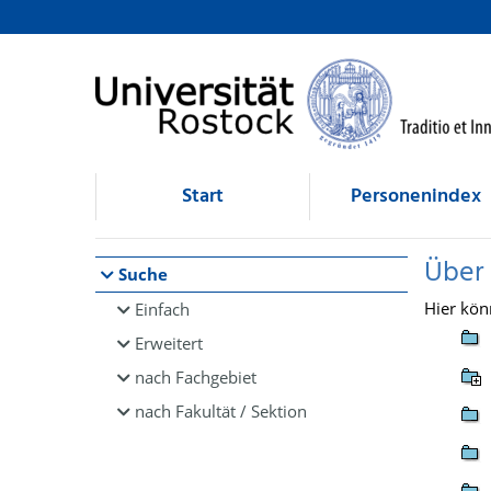
Browsen
direkt zum Inhalt
Start
Personenindex
Über
Suche
Hier kön
Einfach
Erweitert
nach Fachgebiet
nach Fakultät / Sektion