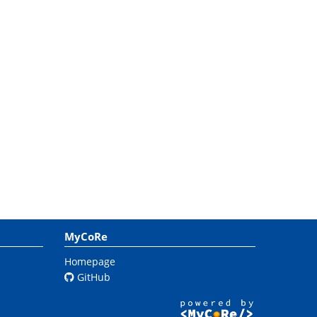
MyCoRe
Homepage
GitHub