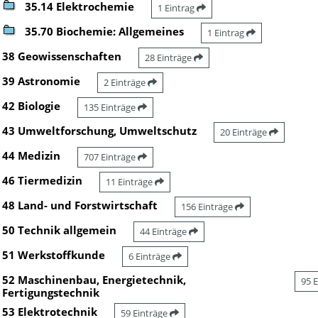
35.14 Elektrochemie
1 Eintrag
35.70 Biochemie: Allgemeines
1 Eintrag
38 Geowissenschaften
28 Einträge
39 Astronomie
2 Einträge
42 Biologie
135 Einträge
43 Umweltforschung, Umweltschutz
20 Einträge
44 Medizin
707 Einträge
46 Tiermedizin
11 Einträge
48 Land- und Forstwirtschaft
156 Einträge
50 Technik allgemein
44 Einträge
51 Werkstoffkunde
6 Einträge
52 Maschinenbau, Energietechnik,
95 
Fertigungstechnik
53 Elektrotechnik
59 Einträge