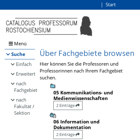
Browsen
Start
Login
direkt zum Inhalt
Menü
Über Fachgebiete browsen
Suche
Hier können Sie die Professoren und
Einfach
Professorinnen nach Ihrem Fachgebiet
Erweitert
suchen.
nach
Fachgebiet
05 Kommunikations- und
Medienwissenschaften
nach
2 Einträge
Fakultät /
Sektion
06 Information und
Dokumentation
2 Einträge