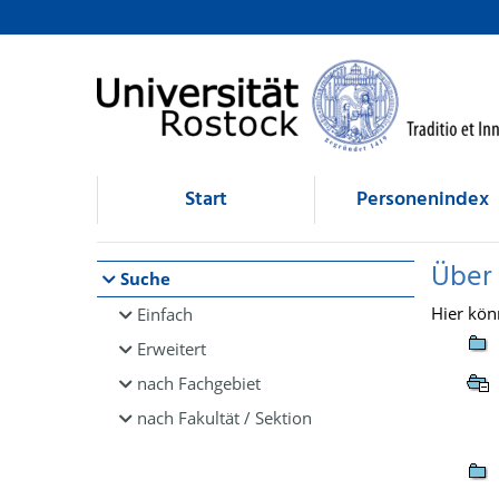
Browsen
direkt zum Inhalt
Start
Personenindex
Über
Suche
Hier kön
Einfach
Erweitert
nach Fachgebiet
nach Fakultät / Sektion