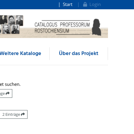
Start
Login
Weitere Kataloge
Über das Projekt
et suchen.
räge
2 Einträge