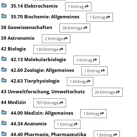
35.14 Elektrochemie
1 Eintrag
35.70 Biochemie: Allgemeines
1 Eintrag
38 Geowissenschaften
28 Einträge
39 Astronomie
2 Einträge
42 Biologie
135 Einträge
42.13 Molekularbiologie
1 Eintrag
42.60 Zoologie: Allgemeines
1 Eintrag
42.63 Tierphysiologie
1 Eintrag
43 Umweltforschung, Umweltschutz
20 Einträge
44 Medizin
707 Einträge
44.00 Medizin: Allgemeines
1 Eintrag
44.34 Anatomie
1 Eintrag
44.40 Pharmazie, Pharmazeutika
1 Eintrag