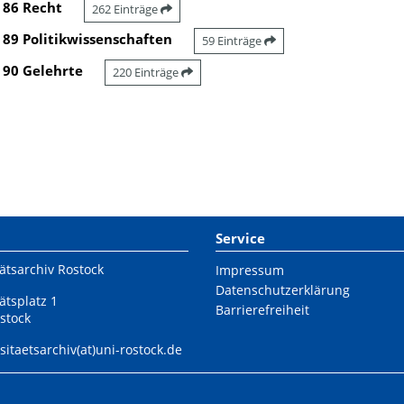
86 Recht
262 Einträge
89 Politikwissenschaften
59 Einträge
90 Gelehrte
220 Einträge
Service
ätsarchiv Rostock
Impressum
Datenschutzerklärung
ätsplatz 1
Barrierefreiheit
stock
sitaetsarchiv(at)uni-rostock.de