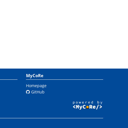
MyCoRe
Homepage
GitHub