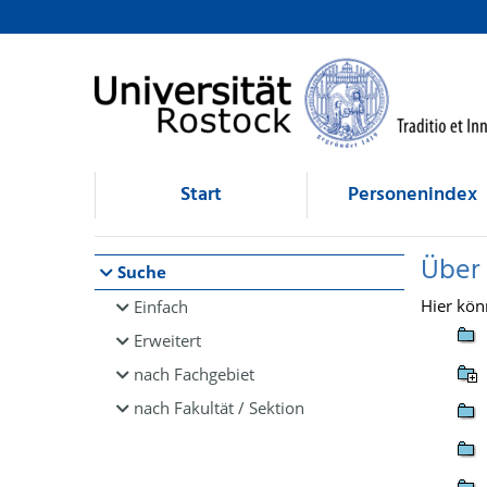
Browsen
direkt zum Inhalt
Start
Personenindex
Über
Suche
Hier kön
Einfach
Erweitert
nach Fachgebiet
nach Fakultät / Sektion