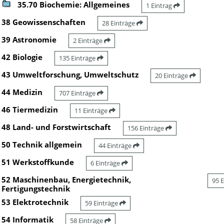
35.70 Biochemie: Allgemeines
1 Eintrag
38 Geowissenschaften
28 Einträge
39 Astronomie
2 Einträge
42 Biologie
135 Einträge
43 Umweltforschung, Umweltschutz
20 Einträge
44 Medizin
707 Einträge
46 Tiermedizin
11 Einträge
48 Land- und Forstwirtschaft
156 Einträge
50 Technik allgemein
44 Einträge
51 Werkstoffkunde
6 Einträge
52 Maschinenbau, Energietechnik,
95 
Fertigungstechnik
53 Elektrotechnik
59 Einträge
54 Informatik
58 Einträge