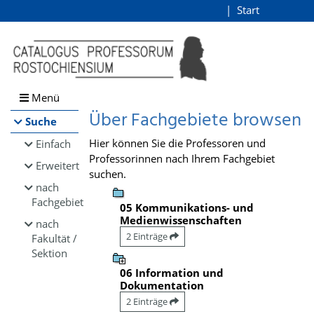
Browsen
Start
Login
direkt zum Inhalt
Menü
Über Fachgebiete browsen
Suche
Hier können Sie die Professoren und
Einfach
Professorinnen nach Ihrem Fachgebiet
Erweitert
suchen.
nach
Fachgebiet
05 Kommunikations- und
Medienwissenschaften
nach
2 Einträge
Fakultät /
Sektion
06 Information und
Dokumentation
2 Einträge