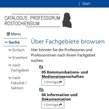
Browsen
Start
Login
direkt zum Inhalt
Menü
Über Fachgebiete browsen
Suche
Hier können Sie die Professoren und
Einfach
Professorinnen nach Ihrem Fachgebiet
Erweitert
suchen.
nach
Fachgebiet
05 Kommunikations- und
Medienwissenschaften
nach
2 Einträge
Fakultät /
Sektion
06 Information und
Dokumentation
2 Einträge