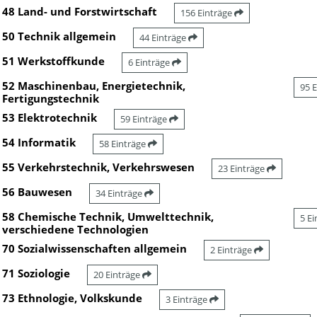
48 Land- und Forstwirtschaft
156 Einträge
50 Technik allgemein
44 Einträge
51 Werkstoffkunde
6 Einträge
52 Maschinenbau, Energietechnik,
95 
Fertigungstechnik
53 Elektrotechnik
59 Einträge
54 Informatik
58 Einträge
55 Verkehrstechnik, Verkehrswesen
23 Einträge
56 Bauwesen
34 Einträge
58 Chemische Technik, Umwelttechnik,
5 E
verschiedene Technologien
70 Sozialwissenschaften allgemein
2 Einträge
71 Soziologie
20 Einträge
73 Ethnologie, Volkskunde
3 Einträge