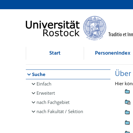
Browsen
direkt zum Inhalt
Start
Personenindex
Über
Suche
Hier kön
Einfach
Erweitert
nach Fachgebiet
nach Fakultät / Sektion