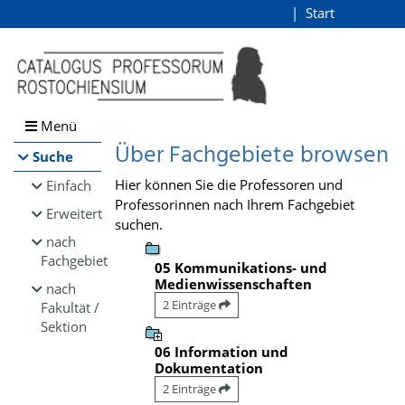
Browsen
Start
Login
direkt zum Inhalt
Menü
Über Fachgebiete browsen
Suche
Hier können Sie die Professoren und
Einfach
Professorinnen nach Ihrem Fachgebiet
Erweitert
suchen.
nach
Fachgebiet
05 Kommunikations- und
Medienwissenschaften
nach
2 Einträge
Fakultät /
Sektion
06 Information und
Dokumentation
2 Einträge