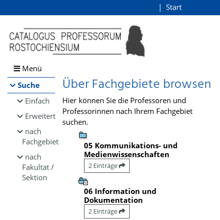
Browsen
Start
Login
direkt zum Inhalt
Menü
Über Fachgebiete browsen
Suche
Hier können Sie die Professoren und
Einfach
Professorinnen nach Ihrem Fachgebiet
Erweitert
suchen.
nach
Fachgebiet
05 Kommunikations- und
Medienwissenschaften
nach
2 Einträge
Fakultät /
Sektion
06 Information und
Dokumentation
2 Einträge