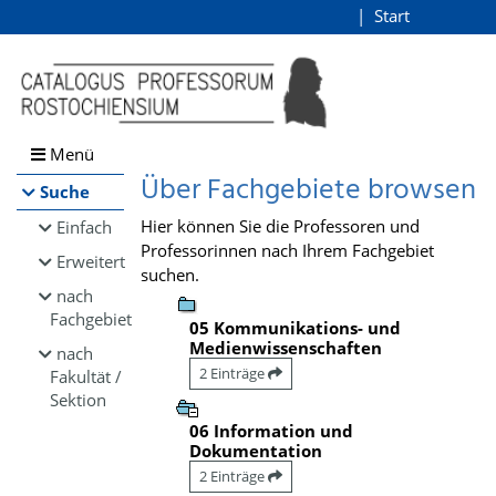
Browsen
Start
Login
direkt zum Inhalt
Menü
Über Fachgebiete browsen
Suche
Hier können Sie die Professoren und
Einfach
Professorinnen nach Ihrem Fachgebiet
Erweitert
suchen.
nach
Fachgebiet
05 Kommunikations- und
Medienwissenschaften
nach
2 Einträge
Fakultät /
Sektion
06 Information und
Dokumentation
2 Einträge