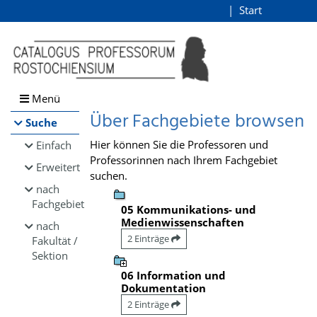
Browsen
Start
Login
direkt zum Inhalt
Menü
Über Fachgebiete browsen
Suche
Hier können Sie die Professoren und
Einfach
Professorinnen nach Ihrem Fachgebiet
Erweitert
suchen.
nach
Fachgebiet
05 Kommunikations- und
Medienwissenschaften
nach
2 Einträge
Fakultät /
Sektion
06 Information und
Dokumentation
2 Einträge