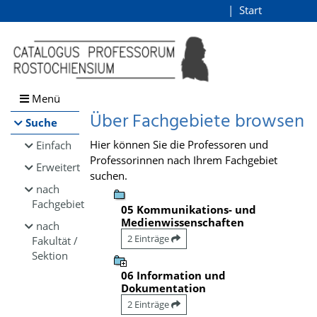
Browsen
Start
Login
direkt zum Inhalt
Menü
Über Fachgebiete browsen
Suche
Hier können Sie die Professoren und
Einfach
Professorinnen nach Ihrem Fachgebiet
Erweitert
suchen.
nach
Fachgebiet
05 Kommunikations- und
Medienwissenschaften
nach
2 Einträge
Fakultät /
Sektion
06 Information und
Dokumentation
2 Einträge