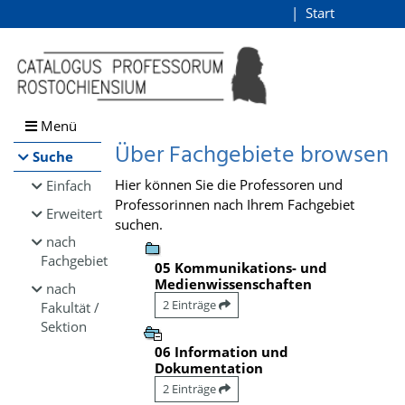
Browsen
Start
Login
direkt zum Inhalt
Menü
Über Fachgebiete browsen
Suche
Hier können Sie die Professoren und
Einfach
Professorinnen nach Ihrem Fachgebiet
Erweitert
suchen.
nach
Fachgebiet
05 Kommunikations- und
Medienwissenschaften
nach
2 Einträge
Fakultät /
Sektion
06 Information und
Dokumentation
2 Einträge