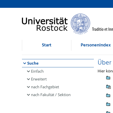
Browsen
direkt zum Inhalt
Start
Personenindex
Über
Suche
Hier kön
Einfach
Erweitert
nach Fachgebiet
nach Fakultät / Sektion