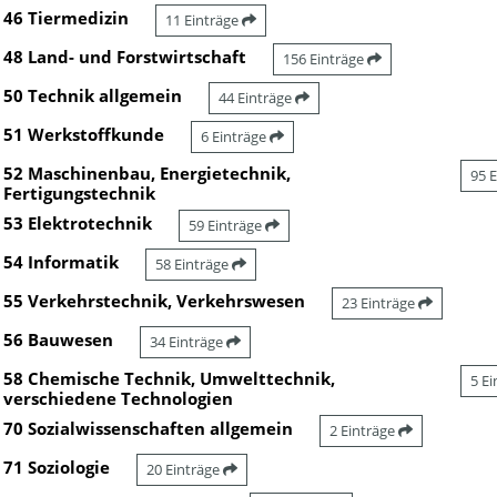
46 Tiermedizin
11 Einträge
48 Land- und Forstwirtschaft
156 Einträge
50 Technik allgemein
44 Einträge
51 Werkstoffkunde
6 Einträge
52 Maschinenbau, Energietechnik,
95 
Fertigungstechnik
53 Elektrotechnik
59 Einträge
54 Informatik
58 Einträge
55 Verkehrstechnik, Verkehrswesen
23 Einträge
56 Bauwesen
34 Einträge
58 Chemische Technik, Umwelttechnik,
5 E
verschiedene Technologien
70 Sozialwissenschaften allgemein
2 Einträge
71 Soziologie
20 Einträge