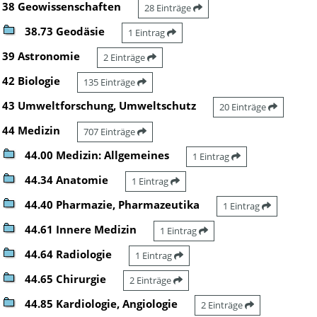
38 Geowissenschaften
28 Einträge
38.73 Geodäsie
1 Eintrag
39 Astronomie
2 Einträge
42 Biologie
135 Einträge
43 Umweltforschung, Umweltschutz
20 Einträge
44 Medizin
707 Einträge
44.00 Medizin: Allgemeines
1 Eintrag
44.34 Anatomie
1 Eintrag
44.40 Pharmazie, Pharmazeutika
1 Eintrag
44.61 Innere Medizin
1 Eintrag
44.64 Radiologie
1 Eintrag
44.65 Chirurgie
2 Einträge
44.85 Kardiologie, Angiologie
2 Einträge