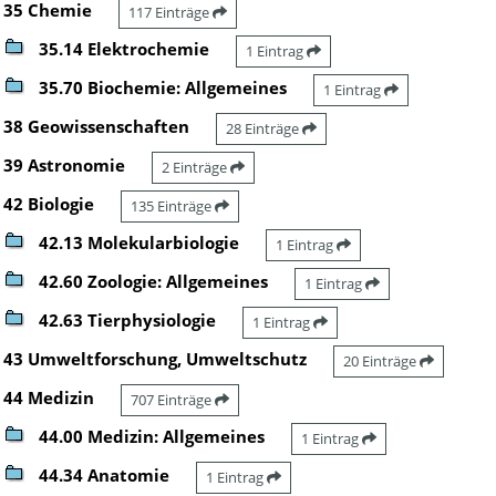
35 Chemie
117 Einträge
35.14 Elektrochemie
1 Eintrag
35.70 Biochemie: Allgemeines
1 Eintrag
38 Geowissenschaften
28 Einträge
39 Astronomie
2 Einträge
42 Biologie
135 Einträge
42.13 Molekularbiologie
1 Eintrag
42.60 Zoologie: Allgemeines
1 Eintrag
42.63 Tierphysiologie
1 Eintrag
43 Umweltforschung, Umweltschutz
20 Einträge
44 Medizin
707 Einträge
44.00 Medizin: Allgemeines
1 Eintrag
44.34 Anatomie
1 Eintrag