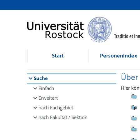
Browsen
direkt zum Inhalt
Start
Personenindex
Über
Suche
Hier kön
Einfach
Erweitert
nach Fachgebiet
nach Fakultät / Sektion