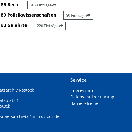
86 Recht
262 Einträge
89 Politikwissenschaften
59 Einträge
90 Gelehrte
220 Einträge
Service
ätsarchiv Rostock
Impressum
Datenschutzerklärung
ätsplatz 1
Barrierefreiheit
stock
sitaetsarchiv(at)uni-rostock.de