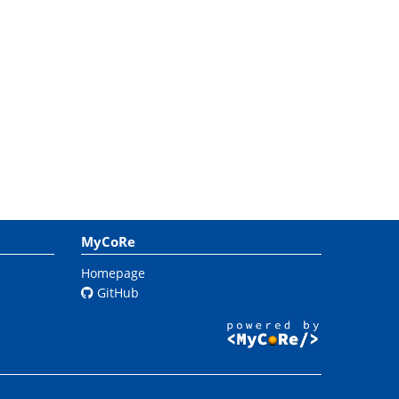
MyCoRe
Homepage
GitHub