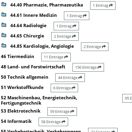
44.40 Pharmazie, Pharmazeutika
1 Eintrag
44.61 Innere Medizin
1 Eintrag
44.64 Radiologie
1 Eintrag
44.65 Chirurgie
2 Einträge
44.85 Kardiologie, Angiologie
2 Einträge
46 Tiermedizin
11 Einträge
48 Land- und Forstwirtschaft
156 Einträge
50 Technik allgemein
44 Einträge
51 Werkstoffkunde
6 Einträge
52 Maschinenbau, Energietechnik,
95 
Fertigungstechnik
53 Elektrotechnik
59 Einträge
54 Informatik
58 Einträge
55 Verkehrstechnik, Verkehrswesen