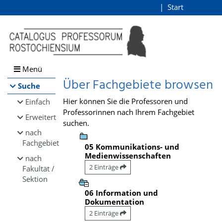
Browsen
Start
Login
direkt zum Inhalt
Menü
Über Fachgebiete browsen
Suche
Hier können Sie die Professoren und
Einfach
Professorinnen nach Ihrem Fachgebiet
Erweitert
suchen.
nach
Fachgebiet
05 Kommunikations- und
Medienwissenschaften
nach
2 Einträge
Fakultät /
Sektion
06 Information und
Dokumentation
2 Einträge