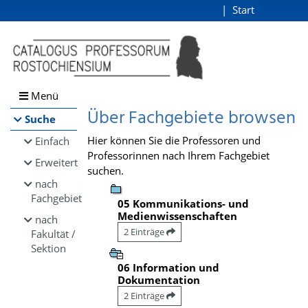
Browsen
Start
Login
direkt zum Inhalt
Menü
Über Fachgebiete browsen
Suche
Hier können Sie die Professoren und
Einfach
Professorinnen nach Ihrem Fachgebiet
Erweitert
suchen.
nach
Fachgebiet
05 Kommunikations- und
Medienwissenschaften
nach
2 Einträge
Fakultät /
Sektion
06 Information und
Dokumentation
2 Einträge