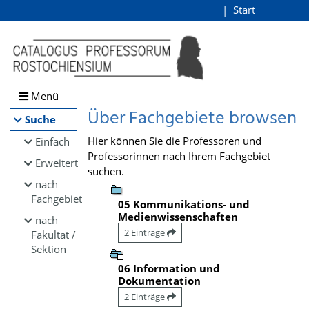
Browsen
Start
Login
direkt zum Inhalt
Menü
Über Fachgebiete browsen
Suche
Hier können Sie die Professoren und
Einfach
Professorinnen nach Ihrem Fachgebiet
Erweitert
suchen.
nach
Fachgebiet
05 Kommunikations- und
Medienwissenschaften
nach
2 Einträge
Fakultät /
Sektion
06 Information und
Dokumentation
2 Einträge