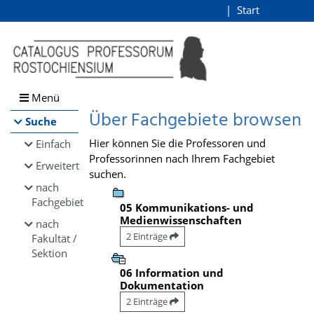
Browsen
Start
Login
direkt zum Inhalt
Menü
Über Fachgebiete browsen
Suche
Hier können Sie die Professoren und
Einfach
Professorinnen nach Ihrem Fachgebiet
Erweitert
suchen.
nach
Fachgebiet
05 Kommunikations- und
Medienwissenschaften
nach
2 Einträge
Fakultät /
Sektion
06 Information und
Dokumentation
2 Einträge