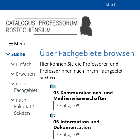
Browsen
Start
Login
direkt zum Inhalt
Menü
Über Fachgebiete browsen
Suche
Hier können Sie die Professoren und
Einfach
Professorinnen nach Ihrem Fachgebiet
Erweitert
suchen.
nach
Fachgebiet
05 Kommunikations- und
Medienwissenschaften
nach
2 Einträge
Fakultät /
Sektion
06 Information und
Dokumentation
2 Einträge