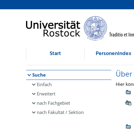
Browsen
direkt zum Inhalt
Start
Personenindex
Über
Suche
Hier kön
Einfach
Erweitert
nach Fachgebiet
nach Fakultät / Sektion