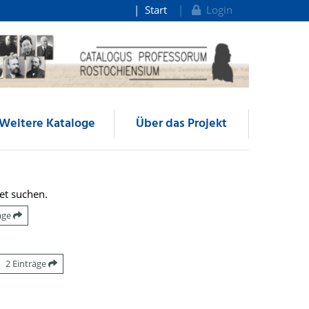
Start
Login
Weitere Kataloge
Über das Projekt
et suchen.
räge
2 Einträge