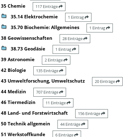
35 Chemie
117 Einträge
35.14 Elektrochemie
1 Eintrag
35.70 Biochemie: Allgemeines
1 Eintrag
38 Geowissenschaften
28 Einträge
38.73 Geodäsie
1 Eintrag
39 Astronomie
2 Einträge
42 Biologie
135 Einträge
43 Umweltforschung, Umweltschutz
20 Einträge
44 Medizin
707 Einträge
46 Tiermedizin
11 Einträge
48 Land- und Forstwirtschaft
156 Einträge
50 Technik allgemein
44 Einträge
51 Werkstoffkunde
6 Einträge