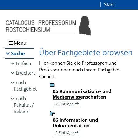
Browsen
Start
Login
direkt zum Inhalt
Menü
Über Fachgebiete browsen
Suche
Hier können Sie die Professoren und
Einfach
Professorinnen nach Ihrem Fachgebiet
Erweitert
suchen.
nach
Fachgebiet
05 Kommunikations- und
Medienwissenschaften
nach
2 Einträge
Fakultät /
Sektion
06 Information und
Dokumentation
2 Einträge