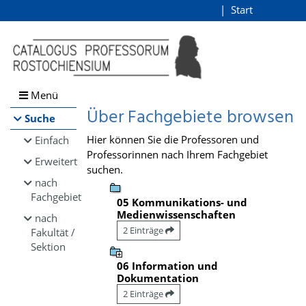
Browsen
Start
Login
direkt zum Inhalt
Menü
Über Fachgebiete browsen
Suche
Hier können Sie die Professoren und
Einfach
Professorinnen nach Ihrem Fachgebiet
Erweitert
suchen.
nach
Fachgebiet
05 Kommunikations- und
Medienwissenschaften
nach
2 Einträge
Fakultät /
Sektion
06 Information und
Dokumentation
2 Einträge