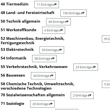
46 Tiermedizin
11 Einträge
48 Land- und Forstwirtschaft
156 Einträge
50 Technik allgemein
44 Einträge
51 Werkstoffkunde
6 Einträge
52 Maschinenbau, Energietechnik,
95 
Fertigungstechnik
53 Elektrotechnik
59 Einträge
54 Informatik
58 Einträge
55 Verkehrstechnik, Verkehrswesen
23 Einträge
56 Bauwesen
34 Einträge
58 Chemische Technik, Umwelttechnik,
5 E
verschiedene Technologien
70 Sozialwissenschaften allgemein
2 Einträge
71 Soziologie
20 Einträge