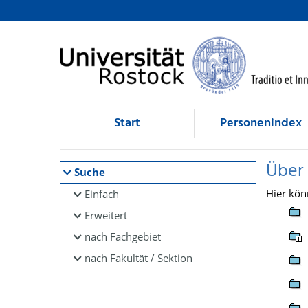
Browsen
direkt zum Inhalt
Start
Personenindex
Über
Suche
Hier kön
Einfach
Erweitert
nach Fachgebiet
nach Fakultät / Sektion