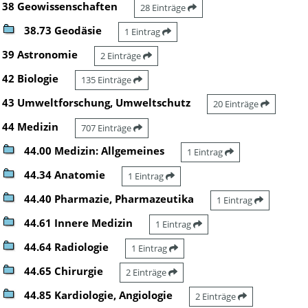
38 Geowissenschaften
28 Einträge
38.73 Geodäsie
1 Eintrag
39 Astronomie
2 Einträge
42 Biologie
135 Einträge
43 Umweltforschung, Umweltschutz
20 Einträge
44 Medizin
707 Einträge
44.00 Medizin: Allgemeines
1 Eintrag
44.34 Anatomie
1 Eintrag
44.40 Pharmazie, Pharmazeutika
1 Eintrag
44.61 Innere Medizin
1 Eintrag
44.64 Radiologie
1 Eintrag
44.65 Chirurgie
2 Einträge
44.85 Kardiologie, Angiologie
2 Einträge