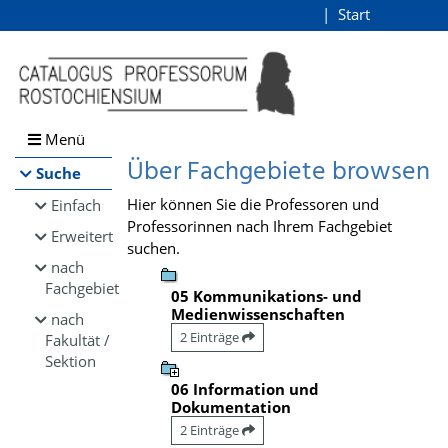
Browsen
Start
Login
direkt zum Inhalt
Menü
Über Fachgebiete browsen
Suche
Hier können Sie die Professoren und
Einfach
Professorinnen nach Ihrem Fachgebiet
Erweitert
suchen.
nach
Fachgebiet
05 Kommunikations- und
Medienwissenschaften
nach
2 Einträge
Fakultät /
Sektion
06 Information und
Dokumentation
2 Einträge