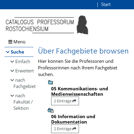
Browsen
Start
Login
direkt zum Inhalt
Menü
Über Fachgebiete browsen
Suche
Hier können Sie die Professoren und
Einfach
Professorinnen nach Ihrem Fachgebiet
Erweitert
suchen.
nach
Fachgebiet
05 Kommunikations- und
Medienwissenschaften
nach
2 Einträge
Fakultät /
Sektion
06 Information und
Dokumentation
2 Einträge