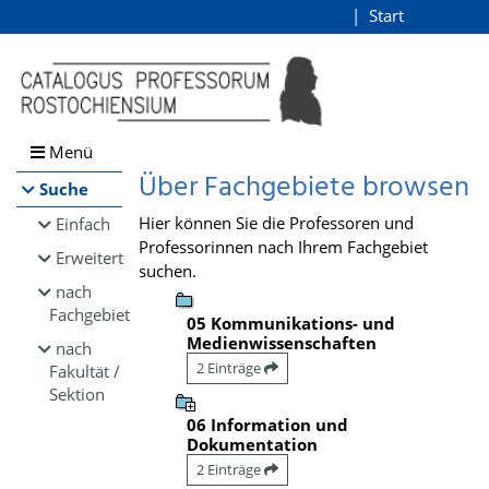
Browsen
Start
Login
direkt zum Inhalt
Menü
Über Fachgebiete browsen
Suche
Hier können Sie die Professoren und
Einfach
Professorinnen nach Ihrem Fachgebiet
Erweitert
suchen.
nach
Fachgebiet
05 Kommunikations- und
Medienwissenschaften
nach
2 Einträge
Fakultät /
Sektion
06 Information und
Dokumentation
2 Einträge