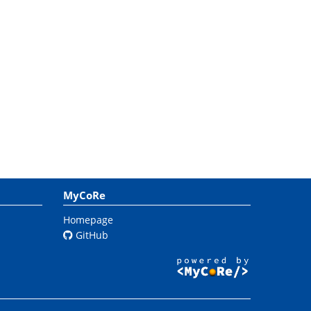
MyCoRe
Homepage
GitHub