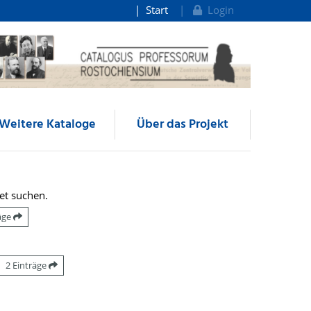
Start
Login
Weitere Kataloge
Über das Projekt
et suchen.
räge
2 Einträge