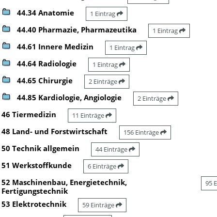
44.34 Anatomie
1 Eintrag
44.40 Pharmazie, Pharmazeutika
1 Eintrag
44.61 Innere Medizin
1 Eintrag
44.64 Radiologie
1 Eintrag
44.65 Chirurgie
2 Einträge
44.85 Kardiologie, Angiologie
2 Einträge
46 Tiermedizin
11 Einträge
48 Land- und Forstwirtschaft
156 Einträge
50 Technik allgemein
44 Einträge
51 Werkstoffkunde
6 Einträge
52 Maschinenbau, Energietechnik,
95 
Fertigungstechnik
53 Elektrotechnik
59 Einträge