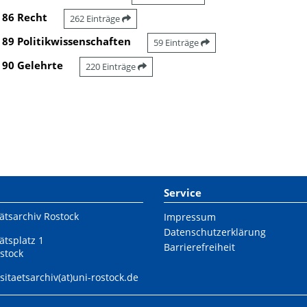
86 Recht
262 Einträge
89 Politikwissenschaften
59 Einträge
90 Gelehrte
220 Einträge
Service
ätsarchiv Rostock
Impressum
Datenschutzerklärung
ätsplatz 1
Barrierefreiheit
stock
sitaetsarchiv(at)uni-rostock.de