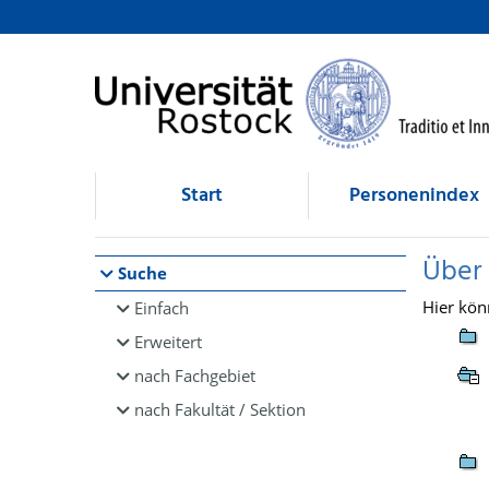
Browsen
direkt zum Inhalt
Start
Personenindex
Über
Suche
Hier kön
Einfach
Erweitert
nach Fachgebiet
nach Fakultät / Sektion