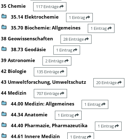
35 Chemie
117 Einträge
35.14 Elektrochemie
1 Eintrag
35.70 Biochemie: Allgemeines
1 Eintrag
38 Geowissenschaften
28 Einträge
38.73 Geodäsie
1 Eintrag
39 Astronomie
2 Einträge
42 Biologie
135 Einträge
43 Umweltforschung, Umweltschutz
20 Einträge
44 Medizin
707 Einträge
44.00 Medizin: Allgemeines
1 Eintrag
44.34 Anatomie
1 Eintrag
44.40 Pharmazie, Pharmazeutika
1 Eintrag
44.61 Innere Medizin
1 Eintrag