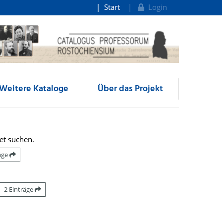
Start
Login
Weitere Kataloge
Über das Projekt
et suchen.
räge
2 Einträge