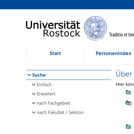
Browsen
direkt zum Inhalt
Start
Personenindex
Über
Suche
Hier kön
Einfach
Erweitert
nach Fachgebiet
nach Fakultät / Sektion