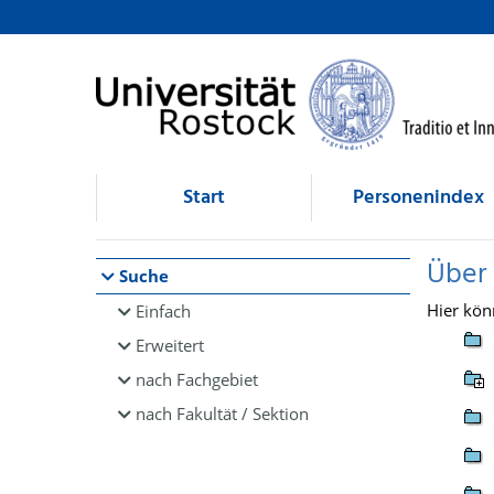
Browsen
direkt zum Inhalt
Start
Personenindex
Über
Suche
Hier kön
Einfach
Erweitert
nach Fachgebiet
nach Fakultät / Sektion