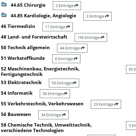
44.65 Chirurgie
2 Einträge
44.85 Kardiologie, Angiologie
2 Einträge
46 Tiermedizin
11 Einträge
48 Land- und Forstwirtschaft
156 Einträge
50 Technik allgemein
44 Einträge
51 Werkstoffkunde
6 Einträge
52 Maschinenbau, Energietechnik,
95 
Fertigungstechnik
53 Elektrotechnik
59 Einträge
54 Informatik
58 Einträge
55 Verkehrstechnik, Verkehrswesen
23 Einträge
56 Bauwesen
34 Einträge
58 Chemische Technik, Umwelttechnik,
5 E
verschiedene Technologien