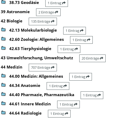
38.73 Geodäsie
1 Eintrag
39 Astronomie
2 Einträge
42 Biologie
135 Einträge
42.13 Molekularbiologie
1 Eintrag
42.60 Zoologie: Allgemeines
1 Eintrag
42.63 Tierphysiologie
1 Eintrag
43 Umweltforschung, Umweltschutz
20 Einträge
44 Medizin
707 Einträge
44.00 Medizin: Allgemeines
1 Eintrag
44.34 Anatomie
1 Eintrag
44.40 Pharmazie, Pharmazeutika
1 Eintrag
44.61 Innere Medizin
1 Eintrag
44.64 Radiologie
1 Eintrag