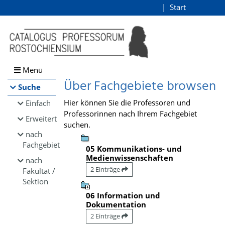
Browsen
Start
Login
direkt zum Inhalt
Menü
Über Fachgebiete browsen
Suche
Hier können Sie die Professoren und
Einfach
Professorinnen nach Ihrem Fachgebiet
Erweitert
suchen.
nach
Fachgebiet
05 Kommunikations- und
Medienwissenschaften
nach
2 Einträge
Fakultät /
Sektion
06 Information und
Dokumentation
2 Einträge