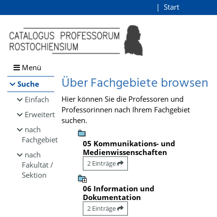
Browsen
Start
Login
direkt zum Inhalt
Menü
Über Fachgebiete browsen
Suche
Hier können Sie die Professoren und
Einfach
Professorinnen nach Ihrem Fachgebiet
Erweitert
suchen.
nach
Fachgebiet
05 Kommunikations- und
Medienwissenschaften
nach
2 Einträge
Fakultät /
Sektion
06 Information und
Dokumentation
2 Einträge