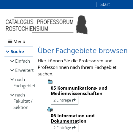
Browsen
Start
Login
direkt zum Inhalt
Menü
Über Fachgebiete browsen
Suche
Hier können Sie die Professoren und
Einfach
Professorinnen nach Ihrem Fachgebiet
Erweitert
suchen.
nach
Fachgebiet
05 Kommunikations- und
Medienwissenschaften
nach
2 Einträge
Fakultät /
Sektion
06 Information und
Dokumentation
2 Einträge