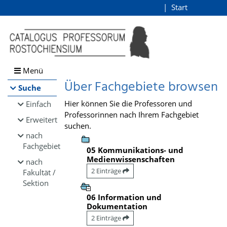
Browsen
Start
Login
direkt zum Inhalt
Menü
Über Fachgebiete browsen
Suche
Hier können Sie die Professoren und
Einfach
Professorinnen nach Ihrem Fachgebiet
Erweitert
suchen.
nach
Fachgebiet
05 Kommunikations- und
Medienwissenschaften
nach
2 Einträge
Fakultät /
Sektion
06 Information und
Dokumentation
2 Einträge