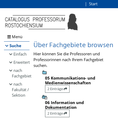
Browsen
Start
Login
direkt zum Inhalt
Menü
Über Fachgebiete browsen
Suche
Hier können Sie die Professoren und
Einfach
Professorinnen nach Ihrem Fachgebiet
Erweitert
suchen.
nach
Fachgebiet
05 Kommunikations- und
Medienwissenschaften
nach
2 Einträge
Fakultät /
Sektion
06 Information und
Dokumentation
2 Einträge