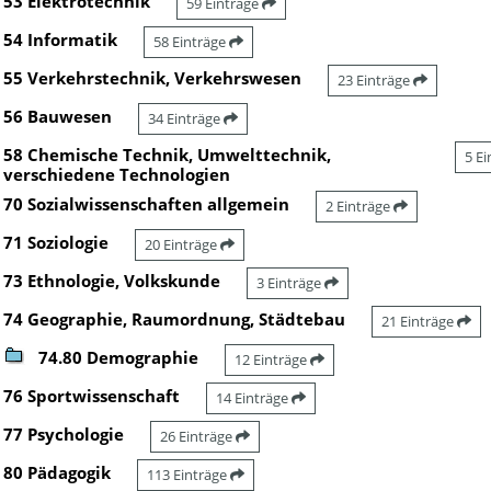
53 Elektrotechnik
59 Einträge
54 Informatik
58 Einträge
55 Verkehrstechnik, Verkehrswesen
23 Einträge
56 Bauwesen
34 Einträge
58 Chemische Technik, Umwelttechnik,
5 E
verschiedene Technologien
70 Sozialwissenschaften allgemein
2 Einträge
71 Soziologie
20 Einträge
73 Ethnologie, Volkskunde
3 Einträge
74 Geographie, Raumordnung, Städtebau
21 Einträge
74.80 Demographie
12 Einträge
76 Sportwissenschaft
14 Einträge
77 Psychologie
26 Einträge
80 Pädagogik
113 Einträge