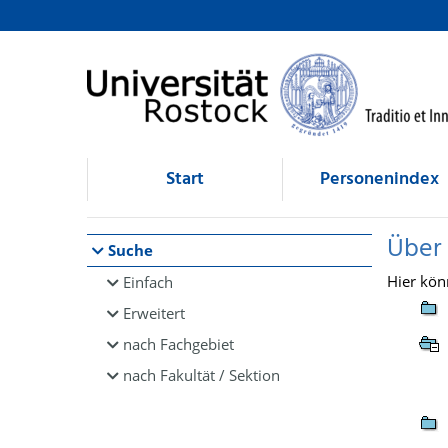
Browsen
direkt zum Inhalt
Start
Personenindex
Über
Suche
Hier kön
Einfach
Erweitert
nach Fachgebiet
nach Fakultät / Sektion