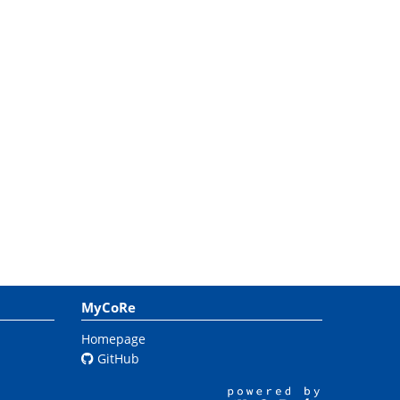
MyCoRe
Homepage
GitHub