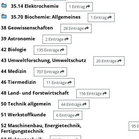
35.14 Elektrochemie
1 Eintrag
35.70 Biochemie: Allgemeines
1 Eintrag
38 Geowissenschaften
28 Einträge
39 Astronomie
2 Einträge
42 Biologie
135 Einträge
43 Umweltforschung, Umweltschutz
20 Einträge
44 Medizin
707 Einträge
46 Tiermedizin
11 Einträge
48 Land- und Forstwirtschaft
156 Einträge
50 Technik allgemein
44 Einträge
51 Werkstoffkunde
6 Einträge
52 Maschinenbau, Energietechnik,
95 
Fertigungstechnik