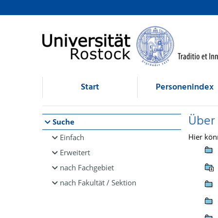
Browsen
direkt zum Inhalt
Start
Personenindex
Über
Suche
Hier kön
Einfach
Erweitert
nach Fachgebiet
nach Fakultät / Sektion