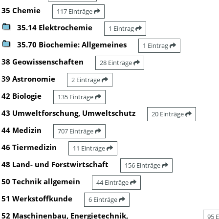
35 Chemie
117 Einträge
35.14 Elektrochemie
1 Eintrag
35.70 Biochemie: Allgemeines
1 Eintrag
38 Geowissenschaften
28 Einträge
39 Astronomie
2 Einträge
42 Biologie
135 Einträge
43 Umweltforschung, Umweltschutz
20 Einträge
44 Medizin
707 Einträge
46 Tiermedizin
11 Einträge
48 Land- und Forstwirtschaft
156 Einträge
50 Technik allgemein
44 Einträge
51 Werkstoffkunde
6 Einträge
52 Maschinenbau, Energietechnik,
95 