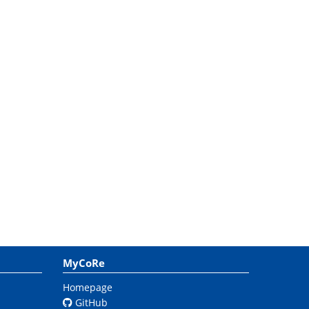
MyCoRe
Homepage
GitHub