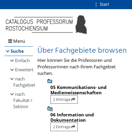
Browsen
Start
Login
direkt zum Inhalt
Menü
Über Fachgebiete browsen
Suche
Hier können Sie die Professoren und
Einfach
Professorinnen nach Ihrem Fachgebiet
Erweitert
suchen.
nach
Fachgebiet
05 Kommunikations- und
Medienwissenschaften
nach
2 Einträge
Fakultät /
Sektion
06 Information und
Dokumentation
2 Einträge