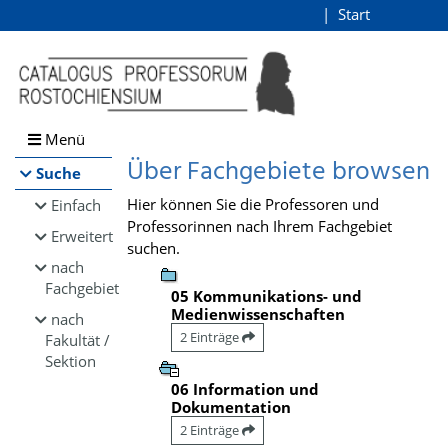
Browsen
Start
Login
direkt zum Inhalt
Menü
Über Fachgebiete browsen
Suche
Hier können Sie die Professoren und
Einfach
Professorinnen nach Ihrem Fachgebiet
Erweitert
suchen.
nach
Fachgebiet
05 Kommunikations- und
Medienwissenschaften
nach
2 Einträge
Fakultät /
Sektion
06 Information und
Dokumentation
2 Einträge