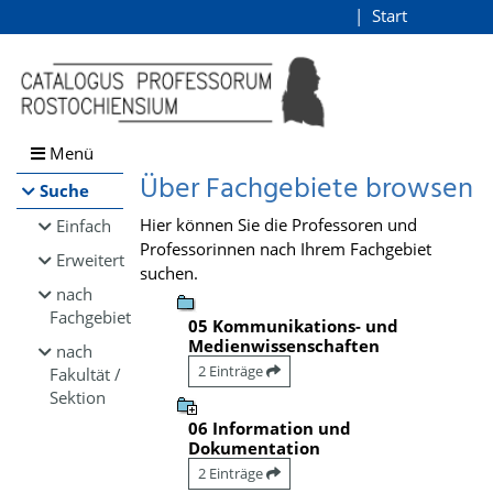
Browsen
Start
Login
direkt zum Inhalt
Menü
Über Fachgebiete browsen
Suche
Hier können Sie die Professoren und
Einfach
Professorinnen nach Ihrem Fachgebiet
Erweitert
suchen.
nach
Fachgebiet
05 Kommunikations- und
Medienwissenschaften
nach
2 Einträge
Fakultät /
Sektion
06 Information und
Dokumentation
2 Einträge