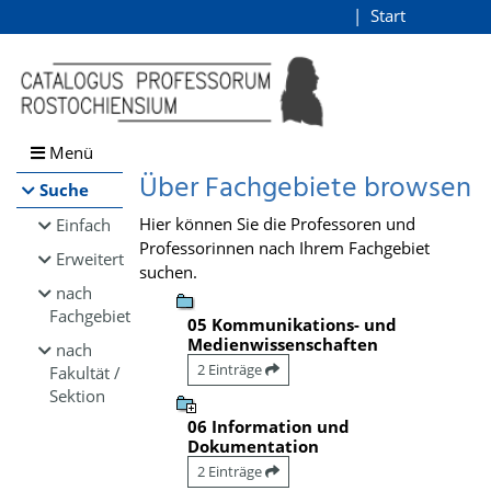
Browsen
Start
Login
direkt zum Inhalt
Menü
Über Fachgebiete browsen
Suche
Hier können Sie die Professoren und
Einfach
Professorinnen nach Ihrem Fachgebiet
Erweitert
suchen.
nach
Fachgebiet
05 Kommunikations- und
Medienwissenschaften
nach
2 Einträge
Fakultät /
Sektion
06 Information und
Dokumentation
2 Einträge