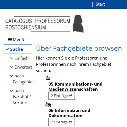
Browsen
Start
Login
direkt zum Inhalt
Menü
Über Fachgebiete browsen
Suche
Hier können Sie die Professoren und
Einfach
Professorinnen nach Ihrem Fachgebiet
Erweitert
suchen.
nach
Fachgebiet
05 Kommunikations- und
Medienwissenschaften
nach
2 Einträge
Fakultät /
Sektion
06 Information und
Dokumentation
2 Einträge