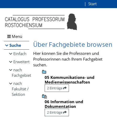
Browsen
Start
Login
direkt zum Inhalt
Menü
Über Fachgebiete browsen
Suche
Hier können Sie die Professoren und
Einfach
Professorinnen nach Ihrem Fachgebiet
Erweitert
suchen.
nach
Fachgebiet
05 Kommunikations- und
Medienwissenschaften
nach
2 Einträge
Fakultät /
Sektion
06 Information und
Dokumentation
2 Einträge