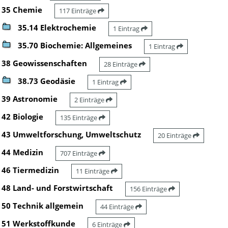
35 Chemie
117 Einträge
35.14 Elektrochemie
1 Eintrag
35.70 Biochemie: Allgemeines
1 Eintrag
38 Geowissenschaften
28 Einträge
38.73 Geodäsie
1 Eintrag
39 Astronomie
2 Einträge
42 Biologie
135 Einträge
43 Umweltforschung, Umweltschutz
20 Einträge
44 Medizin
707 Einträge
46 Tiermedizin
11 Einträge
48 Land- und Forstwirtschaft
156 Einträge
50 Technik allgemein
44 Einträge
51 Werkstoffkunde
6 Einträge