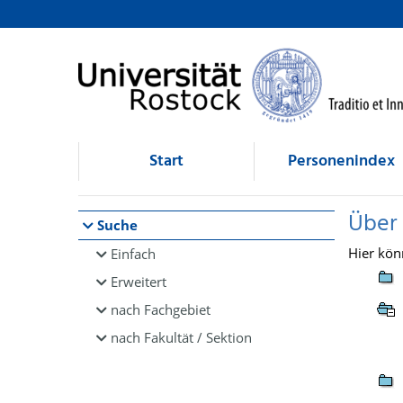
Browsen
direkt zum Inhalt
Start
Personenindex
Über
Suche
Hier kön
Einfach
Erweitert
nach Fachgebiet
nach Fakultät / Sektion