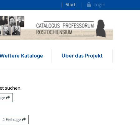
Start
Login
Weitere Kataloge
Über das Projekt
et suchen.
räge
2 Einträge