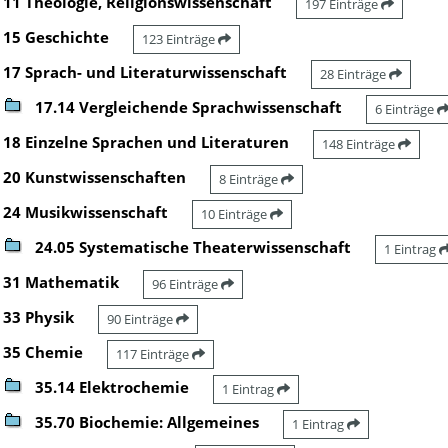
11 Theologie, Religionswissenschaft
197 Einträge
15 Geschichte
123 Einträge
17 Sprach- und Literaturwissenschaft
28 Einträge
17.14 Vergleichende Sprachwissenschaft
6 Einträge
18 Einzelne Sprachen und Literaturen
148 Einträge
20 Kunstwissenschaften
8 Einträge
24 Musikwissenschaft
10 Einträge
24.05 Systematische Theaterwissenschaft
1 Eintrag
31 Mathematik
96 Einträge
33 Physik
90 Einträge
35 Chemie
117 Einträge
35.14 Elektrochemie
1 Eintrag
35.70 Biochemie: Allgemeines
1 Eintrag