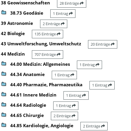
38 Geowissenschaften
28 Einträge
38.73 Geodäsie
1 Eintrag
39 Astronomie
2 Einträge
42 Biologie
135 Einträge
43 Umweltforschung, Umweltschutz
20 Einträge
44 Medizin
707 Einträge
44.00 Medizin: Allgemeines
1 Eintrag
44.34 Anatomie
1 Eintrag
44.40 Pharmazie, Pharmazeutika
1 Eintrag
44.61 Innere Medizin
1 Eintrag
44.64 Radiologie
1 Eintrag
44.65 Chirurgie
2 Einträge
44.85 Kardiologie, Angiologie
2 Einträge