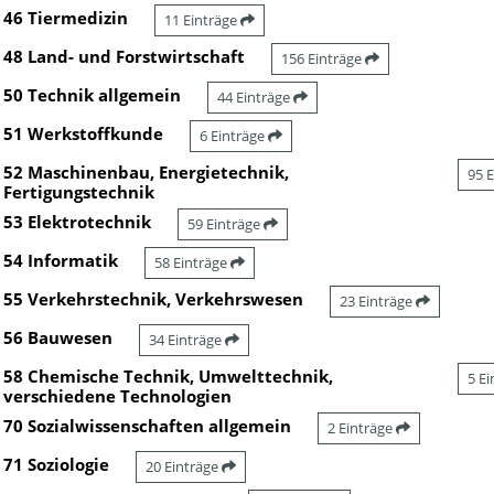
46 Tiermedizin
11 Einträge
48 Land- und Forstwirtschaft
156 Einträge
50 Technik allgemein
44 Einträge
51 Werkstoffkunde
6 Einträge
52 Maschinenbau, Energietechnik,
95 
Fertigungstechnik
53 Elektrotechnik
59 Einträge
54 Informatik
58 Einträge
55 Verkehrstechnik, Verkehrswesen
23 Einträge
56 Bauwesen
34 Einträge
58 Chemische Technik, Umwelttechnik,
5 E
verschiedene Technologien
70 Sozialwissenschaften allgemein
2 Einträge
71 Soziologie
20 Einträge