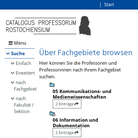
Browsen
Start
Login
direkt zum Inhalt
Menü
Über Fachgebiete browsen
Suche
Hier können Sie die Professoren und
Einfach
Professorinnen nach Ihrem Fachgebiet
Erweitert
suchen.
nach
Fachgebiet
05 Kommunikations- und
Medienwissenschaften
nach
2 Einträge
Fakultät /
Sektion
06 Information und
Dokumentation
2 Einträge